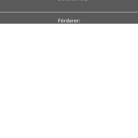
Förderer:
© KIBIS Itzehoe 2026
Design & Programmierung: