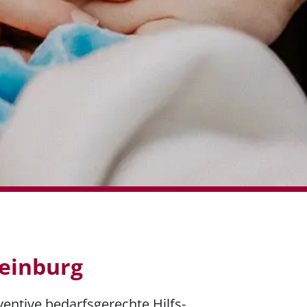
teinburg
entive bedarfsgerechte Hilfs-