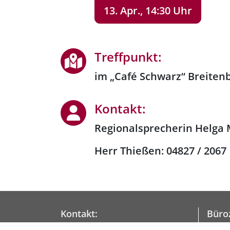
13. Apr., 14:30 Uhr
Treffpunkt:
im „Café Schwarz“ Breitenb
Kontakt:
Regionalsprecherin Helga
Herr Thießen:
04827 / 2067
Kontakt:
Büroz
KIBIS Itzehoe
Monta