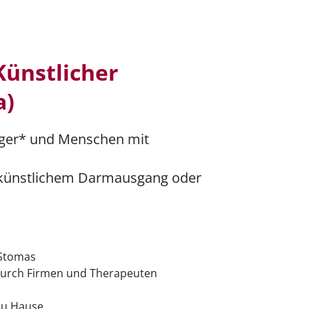
(Künstlicher
a)
räger* und Menschen mit
 künstlichem Darmausgang oder
 Stomas
 durch Firmen und Therapeuten
zu Hause