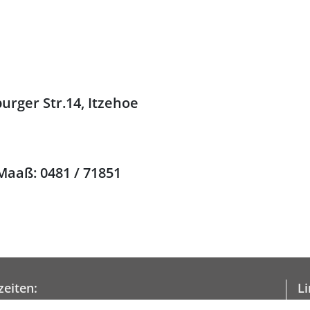
urger Str.14, Itzehoe
 Maaß
: 0481 / 71851
eiten:
Li
gs & Dienstags
09:00 - 12:00 Uhr