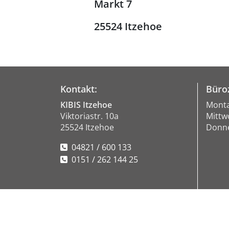
Markt 7
25524 Itzehoe
Kontakt:
Büroz
KIBIS Itzehoe
Monta
Viktoriastr. 10a
Mittw
25524 Itzehoe
Donne
04821 / 600 133
0151 / 262 144 25
Förderer: