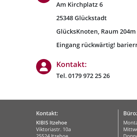
Am Kirchplatz 6
25348 Glückstadt
GlücksKnoten, Raum 204m 
Eingang rückwärtig! barierr
Kontakt:
Tel. 0179 972 25 26
Kontakt:
Büroz
KIBIS Itzehoe
Monta
Viktoriastr. 10a
Mittw
25524 Itzehoe
Donne